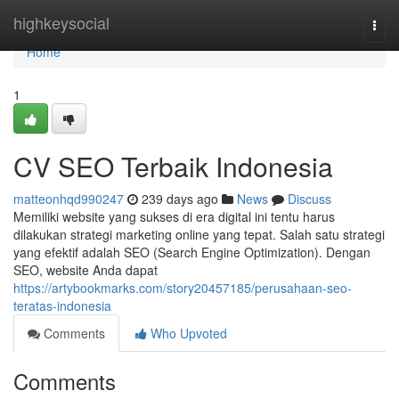
Home
highkeysocial
Togg
navi
Home
1
CV SEO Terbaik Indonesia
matteonhqd990247
239 days ago
News
Discuss
Memiliki website yang sukses di era digital ini tentu harus
dilakukan strategi marketing online yang tepat. Salah satu strategi
yang efektif adalah SEO (Search Engine Optimization). Dengan
SEO, website Anda dapat
https://artybookmarks.com/story20457185/perusahaan-seo-
teratas-indonesia
Comments
Who Upvoted
Comments