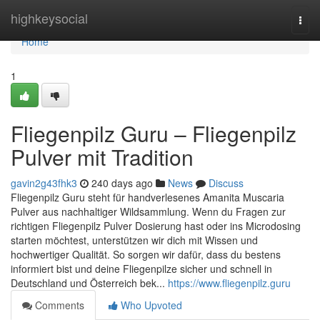
Home
highkeysocial
Togg
navi
Home
1
Fliegenpilz Guru – Fliegenpilz
Pulver mit Tradition
gavin2g43fhk3
240 days ago
News
Discuss
Fliegenpilz Guru steht für handverlesenes Amanita Muscaria
Pulver aus nachhaltiger Wildsammlung. Wenn du Fragen zur
richtigen Fliegenpilz Pulver Dosierung hast oder ins Microdosing
starten möchtest, unterstützen wir dich mit Wissen und
hochwertiger Qualität. So sorgen wir dafür, dass du bestens
informiert bist und deine Fliegenpilze sicher und schnell in
Deutschland und Österreich bek...
https://www.fliegenpilz.guru
Comments
Who Upvoted