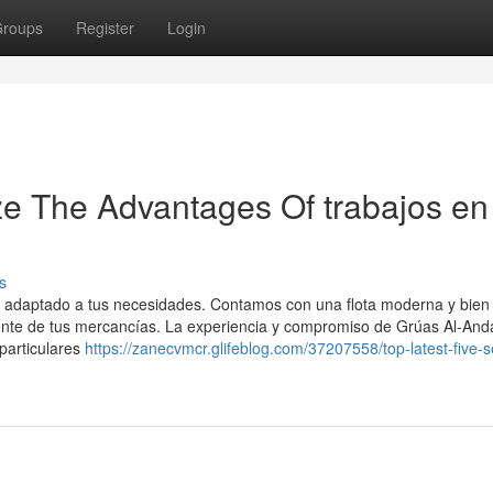
roups
Register
Login
ze The Advantages Of trabajos en
s
a adaptado a tus necesidades. Contamos con una flota moderna y bien
iente de tus mercancías. La experiencia y compromiso de Grúas Al-Anda
particulares
https://zanecvmcr.glifeblog.com/37207558/top-latest-five-s