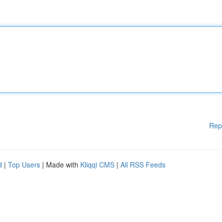
Rep
d
|
Top Users
| Made with
Kliqqi CMS
|
All RSS Feeds