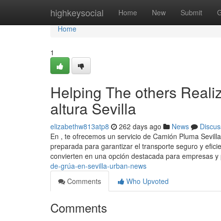
Home
highkeysocial
Home
New
Submit
G
Home
1
Helping The others Reali
altura Sevilla
elizabethw813atp8
262 days ago
News
Discus
En , te ofrecemos un servicio de Camión Pluma Sevill
preparada para garantizar el transporte seguro y efic
convierten en una opción destacada para empresas y 
de-grúa-en-sevilla-urban-news
Comments
Who Upvoted
Comments