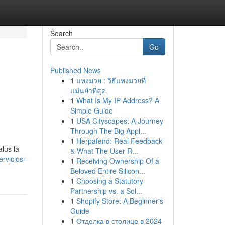
Search
Go
Published News
1
แทงมวย : วิธีแทงมวยที่
แม่นยำที่สุด
1
What Is My IP Address? A
Simple Guide
1
USA Cityscapes: A Journey
Through The Big Appl...
1
Herpafend: Real Feedback
lus la
& What The User R...
ervicios-
1
Receiving Ownership Of a
Beloved Entire Silicon...
1
Choosing a Statutory
Partnership vs. a Sol...
1
Shopify Store: A Beginner's
Guide
1
Отделка в столице в 2024