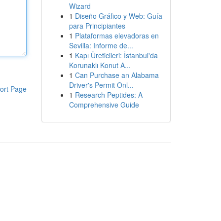
Wizard
1
Diseño Gráfico y Web: Guía
para Principiantes
1
Plataformas elevadoras en
Sevilla: Informe de...
1
Kapı Üreticileri: İstanbul'da
Korunaklı Konut A...
1
Can Purchase an Alabama
Driver's Permit Onl...
ort Page
1
Research Peptides: A
Comprehensive Guide