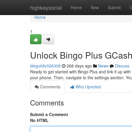
Home
highkeysocial
Home
New
Submit
G
Home
1
Unlock Bingo Plus GCash 
diegoldiv326308
268 days ago
News
Discuss
Ready to get started with Bingo Plus and link it up with
your phone. Then, navigate to the settings section. Y
Comments
Who Upvoted
Comments
Submit a Comment
No HTML