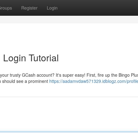
roups
Register
Login
Login Tutorial
 your trusty GCash account? It's super easy! First, fire up the Bingo Pl
ou should see a prominent
https://aadamvdaw571329.idblogz.com/profil