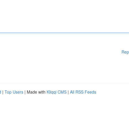
Rep
d
|
Top Users
| Made with
Kliqqi CMS
|
All RSS Feeds