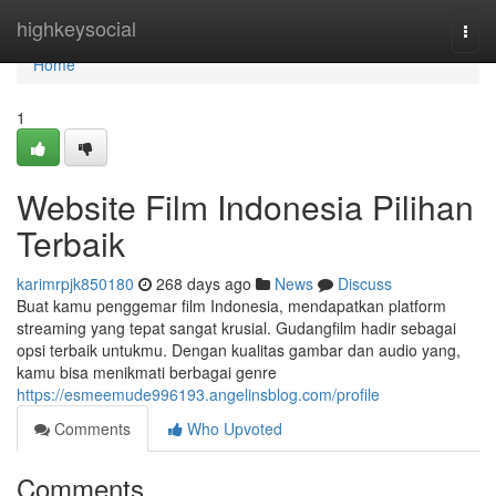
Home
highkeysocial
Togg
navi
Home
1
Website Film Indonesia Pilihan
Terbaik
karimrpjk850180
268 days ago
News
Discuss
Buat kamu penggemar film Indonesia, mendapatkan platform
streaming yang tepat sangat krusial. Gudangfilm hadir sebagai
opsi terbaik untukmu. Dengan kualitas gambar dan audio yang,
kamu bisa menikmati berbagai genre
https://esmeemude996193.angelinsblog.com/profile
Comments
Who Upvoted
Comments