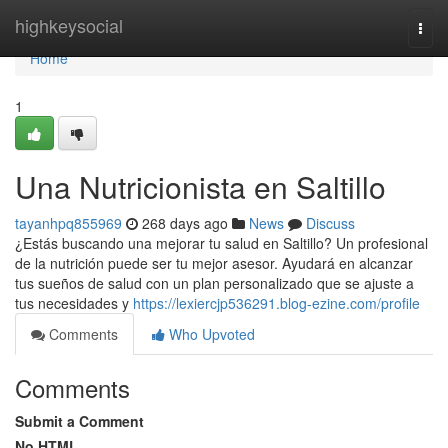
Home
highkeysocial
Togg
navi
Home
1
Una Nutricionista en Saltillo
tayanhpq855969
268 days ago
News
Discuss
¿Estás buscando una mejorar tu salud en Saltillo? Un profesional
de la nutrición puede ser tu mejor asesor. Ayudará en alcanzar
tus sueños de salud con un plan personalizado que se ajuste a
tus necesidades y
https://lexiercjp536291.blog-ezine.com/profile
Comments
Who Upvoted
Comments
Submit a Comment
No HTML