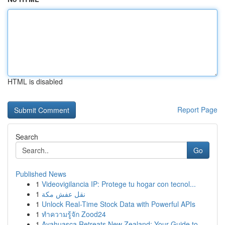
HTML is disabled
Report Page
Search
Go
Published News
1
Videovigilancia IP: Protege tu hogar con tecnol...
1
نقل عفش مكة
1
Unlock Real-Time Stock Data with Powerful APIs
1
ทำความรู้จัก Zood24
1
Ayahuasca Retreats New Zealand: Your Guide to ...