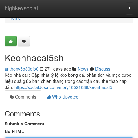
Home
highkeysocial
Togg
navi
Home
1
Keonhacai5sh
anthony5g80dio0
271 days ago
News
Discuss
Kèo nhà cái : Cập nhật tỷ lệ kèo bóng đá, phân tích và mẹo cược
hiệu quả giúp bạn chiến thắng trong các trận đấu thể thao hấp
dẫn.
https://socialdosa.com/story10521088/keonhacai5
Comments
Who Upvoted
Comments
Submit a Comment
No HTML