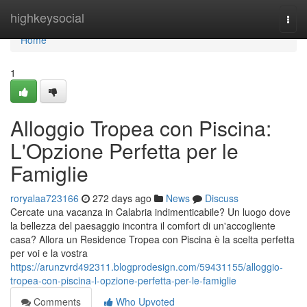
Home
highkeysocial
Togg
navi
Home
1
Alloggio Tropea con Piscina:
L'Opzione Perfetta per le
Famiglie
roryalaa723166
272 days ago
News
Discuss
Cercate una vacanza in Calabria indimenticabile? Un luogo dove
la bellezza del paesaggio incontra il comfort di un'accogliente
casa? Allora un Residence Tropea con Piscina è la scelta perfetta
per voi e la vostra
https://arunzvrd492311.blogprodesign.com/59431155/alloggio-
tropea-con-piscina-l-opzione-perfetta-per-le-famiglie
Comments
Who Upvoted