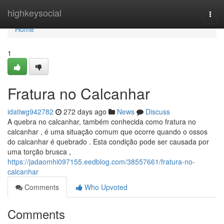
Home
highkeysocial
Togg
navi
Home
1
Fratura no Calcanhar
idatiwg942782
272 days ago
News
Discuss
A quebra no calcanhar, também conhecida como fratura no
calcanhar , é uma situação comum que ocorre quando o ossos
do calcanhar é quebrado . Esta condição pode ser causada por
uma torção brusca ,
https://jadaomhi097155.eedblog.com/38557661/fratura-no-
calcanhar
Comments
Who Upvoted
Comments