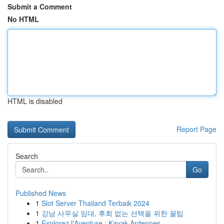
Submit a Comment
No HTML
HTML is disabled
Report Page
Search
Go
Published News
1
Slot Server Thailand Terbaik 2024
1
강남 사무실 임대, 후회 없는 선택을 위한 꿀팁
1
Explorez l'Aventure : Kayak Ardennes