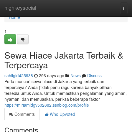
Home
highkeysocial
Togg
navi
Home
1
Sewa Hiace Jakarta Terbaik &
Terpercaya
sahilglrf425938
296 days ago
News
Discuss
Perlu mencari sewa hiace di Jakarta yang terbaik dan
terpercaya? Anda {tidak perlu ragu karena banyak pilihan
tersedia untuk Anda. Untuk memastikan pengalaman yang aman,
nyaman, dan memuaskan, periksa beberapa faktor
https://miriamldgv502682.ssnblog.com/profile
Comments
Who Upvoted
Comments