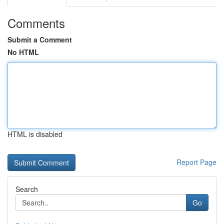
Comments
Submit a Comment
No HTML
HTML is disabled
Report Page
Search
Go