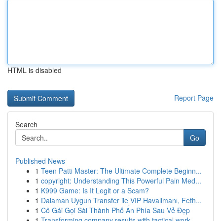
HTML is disabled
Report Page
Search
Go
Published News
1
Teen Patti Master: The Ultimate Complete Beginn...
1
copyright: Understanding This Powerful Pain Med...
1
K999 Game: Is It Legit or a Scam?
1
Dalaman Uygun Transfer ile VIP Havalimanı, Feth...
1
Cô Gái Gọi Sài Thành Phố Ẩn Phía Sau Vẻ Đẹp
1
Transforming company results with tactical work...