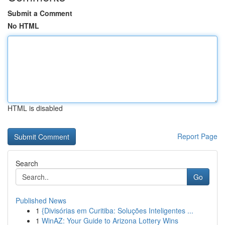
Submit a Comment
No HTML
HTML is disabled
Report Page
Search
Go
Published News
1
{Divisórias em Curitiba: Soluções Inteligentes ...
1
WinAZ: Your Guide to Arizona Lottery Wins