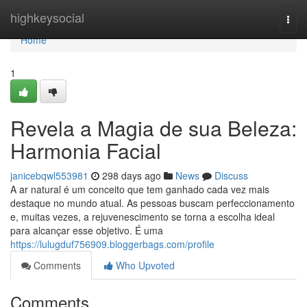
Home
highkeysocial
Togg
navi
Home
1
Revela a Magia de sua Beleza:
Harmonia Facial
janicebqwl553981
298 days ago
News
Discuss
A ar natural é um conceito que tem ganhado cada vez mais
destaque no mundo atual. As pessoas buscam perfeccionamento
e, muitas vezes, a rejuvenescimento se torna a escolha ideal
para alcançar esse objetivo. É uma
https://lulugduf756909.bloggerbags.com/profile
Comments
Who Upvoted
Comments