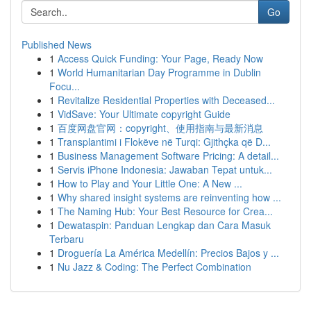
Go
Published News
1
Access Quick Funding: Your Page, Ready Now
1
World Humanitarian Day Programme in Dublin
Focu...
1
Revitalize Residential Properties with Deceased...
1
VidSave: Your Ultimate copyright Guide
1
百度网盘官网：copyright、使用指南与最新消息
1
Transplantimi i Flokëve në Turqi: Gjithçka që D...
1
Business Management Software Pricing: A detail...
1
Servis iPhone Indonesia: Jawaban Tepat untuk...
1
How to Play and Your Little One: A New ...
1
Why shared insight systems are reinventing how ...
1
The Naming Hub: Your Best Resource for Crea...
1
Dewataspin: Panduan Lengkap dan Cara Masuk
Terbaru
1
Droguería La América Medellín: Precios Bajos y ...
1
Nu Jazz & Coding: The Perfect Combination