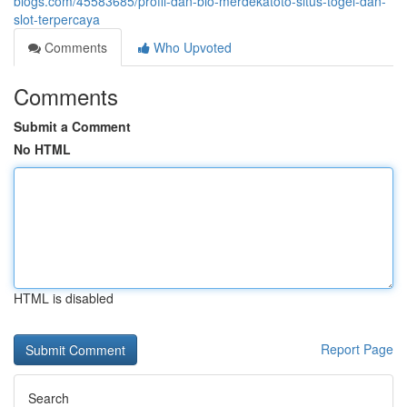
blogs.com/45583685/profil-dan-bio-merdekatoto-situs-togel-dan-
slot-terpercaya
Comments
Who Upvoted
Comments
Submit a Comment
No HTML
HTML is disabled
Report Page
Search