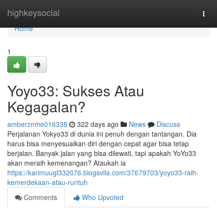
Home
highkeysocial
Togg
navi
Home
1
Yoyo33: Sukses Atau
Kegagalan?
amberzmhe016338
322 days ago
News
Discuss
Perjalanan Yokyo33 di dunia ini penuh dengan tantangan. Dia
harus bisa menyesuaikan diri dengan cepat agar bisa tetap
berjalan. Banyak jalan yang bisa dilewati, tapi apakah YoYo33
akan meraih kemenangan? Ataukah ia
https://karimuugl332076.blogsvila.com/37679703/yoyo33-raih-
kemerdekaan-atau-runtuh
Comments
Who Upvoted