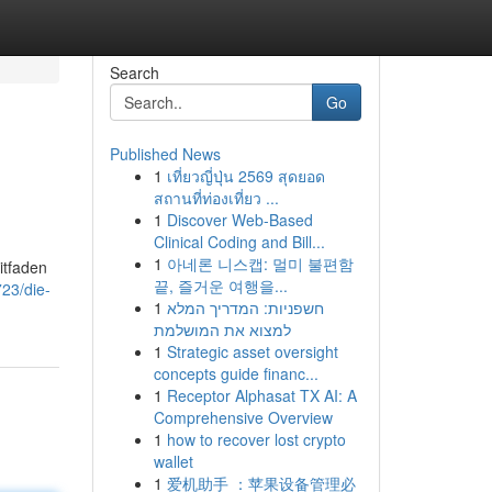
Search
Go
Published News
1
เที่ยวญี่ปุ่น 2569 สุดยอด
สถานที่ท่องเที่ยว ...
1
Discover Web-Based
Clinical Coding and Bill...
1
아네론 니스캡: 멀미 불편함
itfaden
끝, 즐거운 여행을...
23/die-
1
חשפניות: המדריך המלא
למצוא את המושלמת
1
Strategic asset oversight
concepts guide financ...
1
Receptor Alphasat TX AI: A
Comprehensive Overview
1
how to recover lost crypto
wallet
1
爱机助手 ：苹果设备管理必