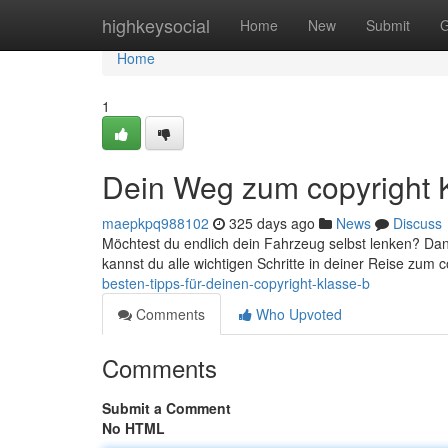
Home
highkeysocial
Home
New
Submit
G
Home
1
Dein Weg zum copyright 
maepkpq988102
325 days ago
News
Discuss
Möchtest du endlich dein Fahrzeug selbst lenken? Dann
kannst du alle wichtigen Schritte in deiner Reise zum 
besten-tipps-für-deinen-copyright-klasse-b
Comments
Who Upvoted
Comments
Submit a Comment
No HTML