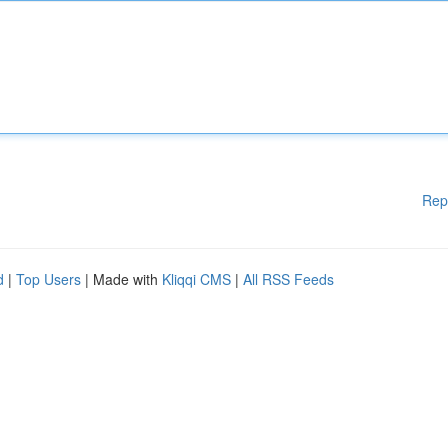
Rep
d
|
Top Users
| Made with
Kliqqi CMS
|
All RSS Feeds