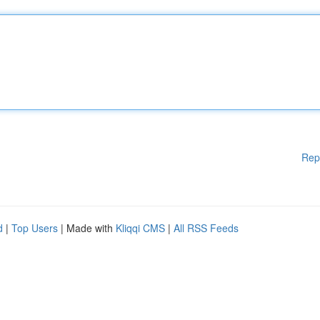
Rep
d
|
Top Users
| Made with
Kliqqi CMS
|
All RSS Feeds