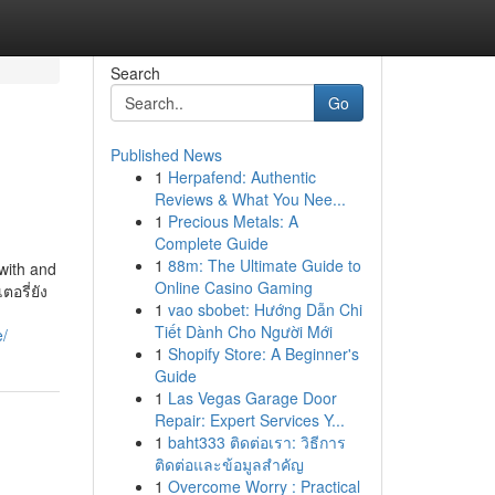
Search
Go
Published News
1
Herpafend: Authentic
Reviews & What You Nee...
1
Precious Metals: A
Complete Guide
1
88m: The Ultimate Guide to
 with and
Online Casino Gaming
อรี่ยัง
1
vao sbobet: Hướng Dẫn Chi
Tiết Dành Cho Người Mới
e/
1
Shopify Store: A Beginner's
Guide
1
Las Vegas Garage Door
Repair: Expert Services Y...
1
baht333 ติดต่อเรา: วิธีการ
ติดต่อและข้อมูลสำคัญ
1
Overcome Worry : Practical