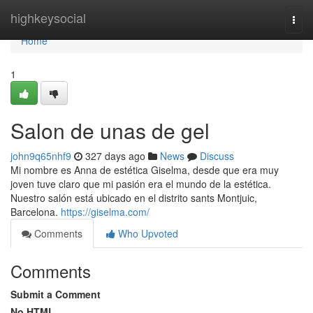
Home
highkeysocial
Togg
navi
Home
1
Salon de unas de gel
john9q65nhf9
327 days ago
News
Discuss
Mi nombre es Anna de estética Giselma, desde que era muy
joven tuve claro que mi pasión era el mundo de la estética.
Nuestro salón está ubicado en el distrito sants Montjuic,
Barcelona.
https://giselma.com/
Comments
Who Upvoted
Comments
Submit a Comment
No HTML