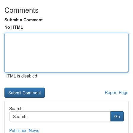
Comments
Submit a Comment
No HTML
HTML is disabled
Report Page
Search
Go
Published News