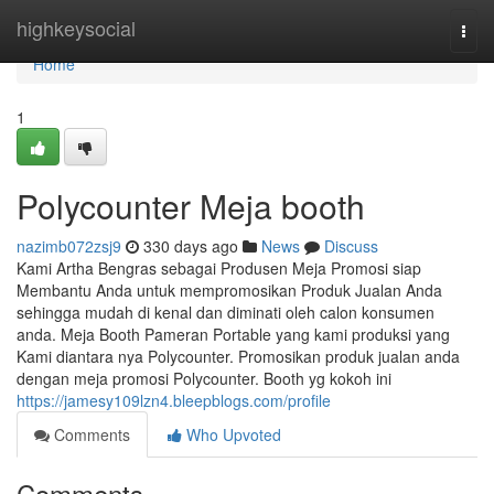
Home
highkeysocial
Togg
navi
Home
1
Polycounter Meja booth
nazimb072zsj9
330 days ago
News
Discuss
Kami Artha Bengras sebagai Produsen Meja Promosi siap
Membantu Anda untuk mempromosikan Produk Jualan Anda
sehingga mudah di kenal dan diminati oleh calon konsumen
anda. Meja Booth Pameran Portable yang kami produksi yang
Kami diantara nya Polycounter. Promosikan produk jualan anda
dengan meja promosi Polycounter. Booth yg kokoh ini
https://jamesy109lzn4.bleepblogs.com/profile
Comments
Who Upvoted
Comments