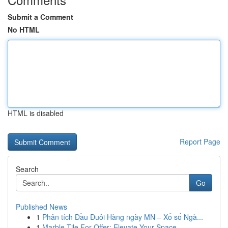
Submit a Comment
No HTML
HTML is disabled
Report Page
Search
Go
Published News
1
Phân tích Đầu Đuôi Hàng ngày MN – Xổ số Ngà...
1
Marble Tile For Offer: Elevate Your Space