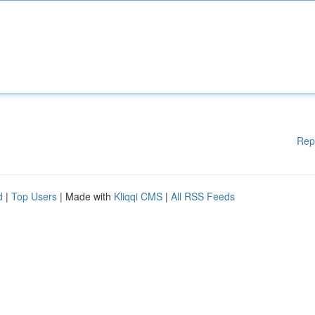
Rep
d
|
Top Users
| Made with
Kliqqi CMS
|
All RSS Feeds