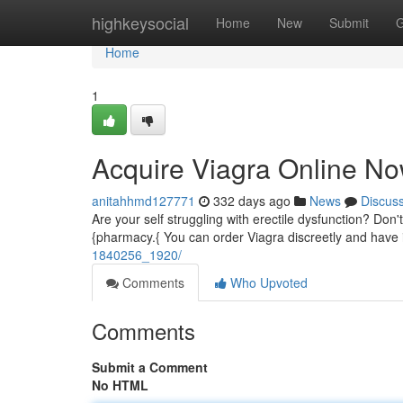
Home
highkeysocial
Home
New
Submit
G
Home
1
Acquire Viagra Online No
anitahhmd127771
332 days ago
News
Discus
Are your self struggling with erectile dysfunction? Don't
{pharmacy.{ You can order Viagra discreetly and have i
1840256_1920/
Comments
Who Upvoted
Comments
Submit a Comment
No HTML