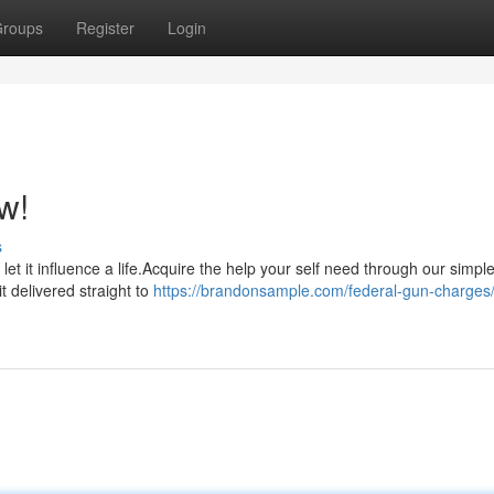
roups
Register
Login
w!
s
 let it influence a life.Acquire the help your self need through our simpl
t delivered straight to
https://brandonsample.com/federal-gun-charges/