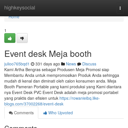
Home
highkeysocial
Togg
navi
Home
1
Event desk Meja booth
julioo765bqd1
331 days ago
News
Discuss
Kami Artha Bengras sebagai Produsen Meja Promosi siap
Membantu Anda untuk mempromosikan Produk Anda sehingga
mudah di kenal dan diminati oleh calon konsumen anda. Meja
Booth Pameran Portable yang kami produksi yang Kami diantara
nya Event Desk PVC Event Desk adalah meja promosi portabel
yang praktis dan efisien untuk
https://rowanieibq.like-
blogs.com/37002268/event-desk
Comments
Who Upvoted
Comments