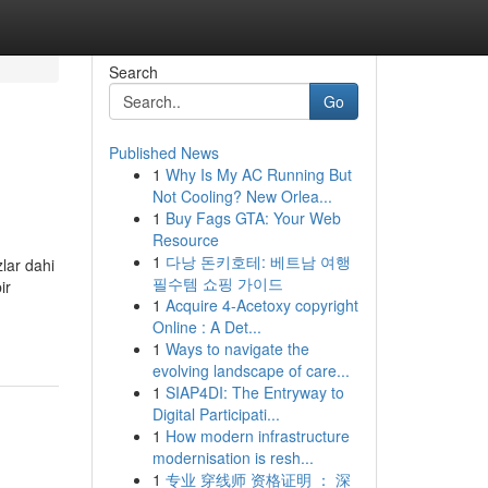
Search
Go
Published News
1
Why Is My AC Running But
Not Cooling? New Orlea...
1
Buy Fags GTA: Your Web
Resource
1
다낭 돈키호테: 베트남 여행
zlar dahi
필수템 쇼핑 가이드
ir
1
Acquire 4-Acetoxy copyright
Online : A Det...
1
Ways to navigate the
evolving landscape of care...
1
SIAP4DI: The Entryway to
Digital Participati...
1
How modern infrastructure
modernisation is resh...
1
专业 穿线师 资格证明 ： 深