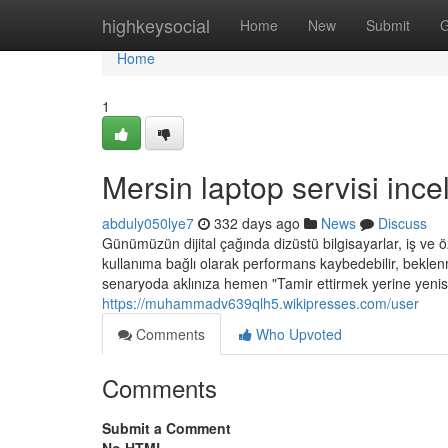
Home
highkeysocial
Home
New
Submit
G
Home
1
Mersin laptop servisi inc
abduly050lye7
332 days ago
News
Discuss
Günümüzün dijital çağında dizüstü bilgisayarlar, iş ve ö
kullanıma bağlı olarak performans kaybedebilir, beklenm
senaryoda aklınıza hemen "Tamir ettirmek yerine yenisi
https://muhammadv639qlh5.wikipresses.com/user
Comments
Who Upvoted
Comments
Submit a Comment