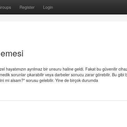
roups
Register
Login
elemesi
zel hayatımızın ayrılmaz bir unsuru haline geldi. Fakat bu güvenilir ciha
edik sorunlar çıkarabilir veya darbeler sonucu zarar görebilir. Bu gibi b
ni mi alsam?" sorusu gelebilir. Yine de birçok durumda