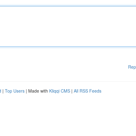
Rep
d
|
Top Users
| Made with
Kliqqi CMS
|
All RSS Feeds