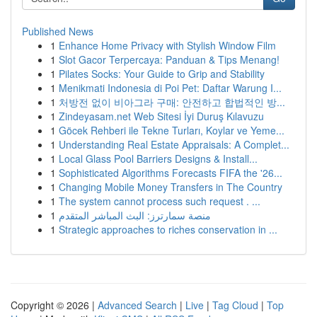
Published News
1
Enhance Home Privacy with Stylish Window Film
1
Slot Gacor Terpercaya: Panduan & Tips Menang!
1
Pilates Socks: Your Guide to Grip and Stability
1
Menikmati Indonesia di Poi Pet: Daftar Warung I...
1
처방전 없이 비아그라 구매: 안전하고 합법적인 방...
1
Zindeyasam.net Web Sitesi İyi Duruş Kılavuzu
1
Göcek Rehberi ile Tekne Turları, Koylar ve Yeme...
1
Understanding Real Estate Appraisals: A Complet...
1
Local Glass Pool Barriers Designs & Install...
1
Sophisticated Algorithms Forecasts FIFA the '26...
1
Changing Mobile Money Transfers in The Country
1
The system cannot process such request . ...
1
منصة سمارترز: البث المباشر المتقدم
1
Strategic approaches to riches conservation in ...
Copyright © 2026 |
Advanced Search
|
Live
|
Tag Cloud
|
Top