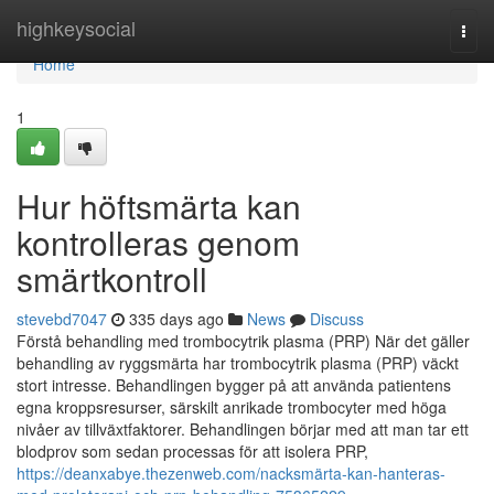
Home
highkeysocial
Togg
navi
Home
1
Hur höftsmärta kan
kontrolleras genom
smärtkontroll
stevebd7047
335 days ago
News
Discuss
Förstå behandling med trombocytrik plasma (PRP) När det gäller
behandling av ryggsmärta har trombocytrik plasma (PRP) väckt
stort intresse. Behandlingen bygger på att använda patientens
egna kroppsresurser, särskilt anrikade trombocyter med höga
nivåer av tillväxtfaktorer. Behandlingen börjar med att man tar ett
blodprov som sedan processas för att isolera PRP,
https://deanxabye.thezenweb.com/nacksmärta-kan-hanteras-