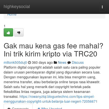
Home
highkeysocial
Togg
navi
Home
1
Gak mau kena gas fee mahal?
Ini trik kirim kripto via TRC20
miltonk505duj0
360 days ago
News
Discuss
Platform digital copyright adalah salah satu cara paling populer
dalam urusan pembayaran digital yang digunakan secara luas.
Dengan menggunakan layanan ini, kita bisa mengirim uang,
menerima transfer, atau berbelanja online tanpa rasa khawatir.
Salah satu hal yang menarik dari copyright terletak pada
fleksibilitas lintas negara, juga adanya sistem keamanan
transaksi.
https://rowanyztqi.bloguetechno.com/tips-simpel-
menggunakan-copyright-untuk-belanja-luar-negeri-72056671
Comments
Who Upvoted