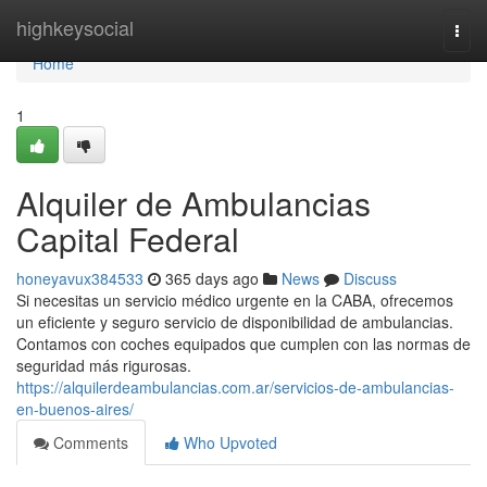
Home
highkeysocial
Togg
navi
Home
1
Alquiler de Ambulancias
Capital Federal
honeyavux384533
365 days ago
News
Discuss
Si necesitas un servicio médico urgente en la CABA, ofrecemos
un eficiente y seguro servicio de disponibilidad de ambulancias.
Contamos con coches equipados que cumplen con las normas de
seguridad más rigurosas.
https://alquilerdeambulancias.com.ar/servicios-de-ambulancias-
en-buenos-aires/
Comments
Who Upvoted