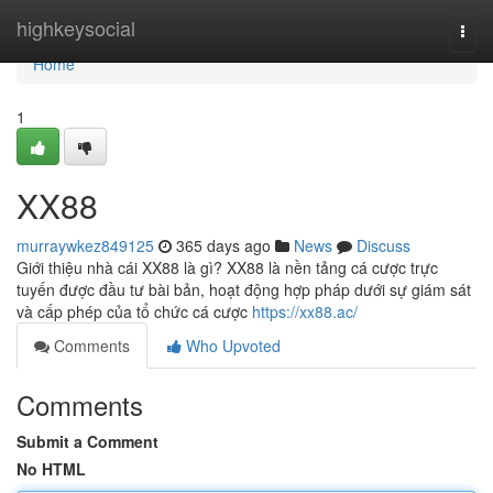
Home
highkeysocial
Togg
navi
Home
1
XX88
murraywkez849125
365 days ago
News
Discuss
Giới thiệu nhà cái XX88 là gì? XX88 là nền tảng cá cược trực
tuyến được đầu tư bài bản, hoạt động hợp pháp dưới sự giám sát
và cấp phép của tổ chức cá cược
https://xx88.ac/
Comments
Who Upvoted
Comments
Submit a Comment
No HTML