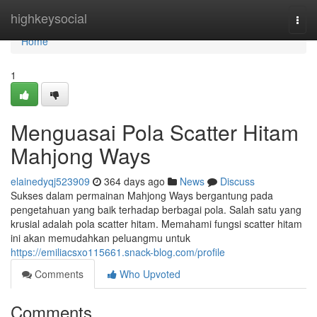
Home
highkeysocial
Togg
navi
Home
1
Menguasai Pola Scatter Hitam
Mahjong Ways
elainedyqj523909
364 days ago
News
Discuss
Sukses dalam permainan Mahjong Ways bergantung pada
pengetahuan yang baik terhadap berbagai pola. Salah satu yang
krusial adalah pola scatter hitam. Memahami fungsi scatter hitam
ini akan memudahkan peluangmu untuk
https://emiliacsxo115661.snack-blog.com/profile
Comments
Who Upvoted
Comments