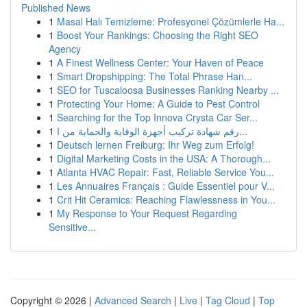
Published News
1
Masal Halı Temizleme: Profesyonel Çözümlerle Ha...
1
Boost Your Rankings: Choosing the Right SEO
Agency
1
A Finest Wellness Center: Your Haven of Peace
1
Smart Dropshipping: The Total Phrase Han...
1
SEO for Tuscaloosa Businesses Ranking Nearby ...
1
Protecting Your Home: A Guide to Pest Control
1
Searching for the Top Innova Crysta Car Ser...
1
رقم شهادة تركيب أجهزة الوقاية والحماية من ا...
1
Deutsch lernen Freiburg: Ihr Weg zum Erfolg!
1
Digital Marketing Costs in the USA: A Thorough...
1
Atlanta HVAC Repair: Fast, Reliable Service You...
1
Les Annuaires Français : Guide Essentiel pour V...
1
Crit Hit Ceramics: Reaching Flawlessness in You...
1
My Response to Your Request Regarding
Sensitive...
Copyright © 2026 |
Advanced Search
|
Live
|
Tag Cloud
|
Top