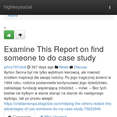
Home
highkeysocial
Togg
navi
Home
1
Examine This Report on find
someone to do case study
johnz797otc9
367 days ago
News
Discuss
Ayrton Senna był nie tylko wybitnym kierowcą, ale również
źródłem inspiracji dla swojej rodziny. Po jego tragicznej śmierci w
1994 roku, rodzina postanowiła kontynuować jego dziedzictwo,
zakładając fundację wspierającą młodzież. – mówi. – Bez tych
testów nie byłbym w stanie stanąć na starcie do następnego
wyścigu, tak po prostu wsiąść
https://cristiantsmpa.blogolize.com/helping-the-others-realize-the-
advantages-of-can-someone-do-my-case-study-75622945
Comments
Who Upvoted