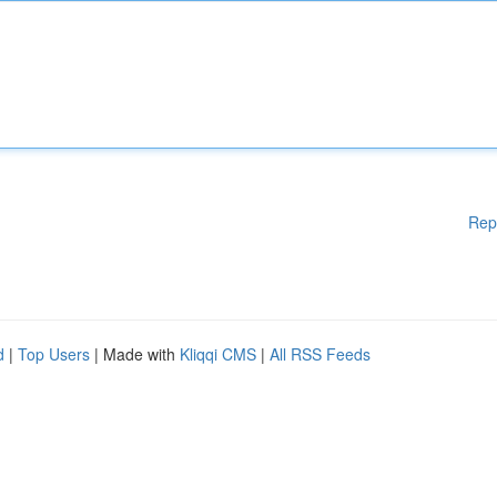
Rep
d
|
Top Users
| Made with
Kliqqi CMS
|
All RSS Feeds