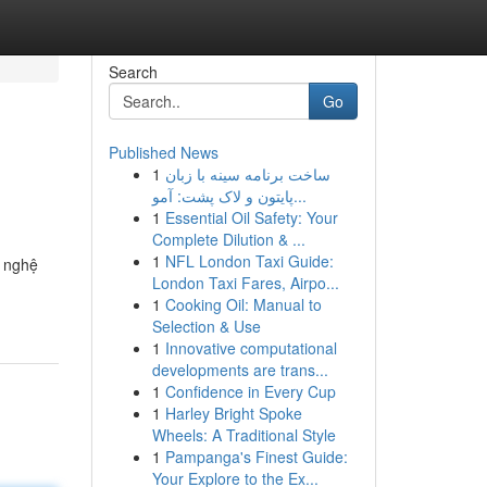
Search
Go
Published News
1
ساخت برنامه سینه با زبان
پایتون و لاک پشت: آمو...
1
Essential Oil Safety: Your
Complete Dilution & ...
1
NFL London Taxi Guide:
g nghệ
London Taxi Fares, Airpo...
1
Cooking Oil: Manual to
Selection & Use
1
Innovative computational
developments are trans...
1
Confidence in Every Cup
1
Harley Bright Spoke
Wheels: A Traditional Style
1
Pampanga's Finest Guide:
Your Explore to the Ex...