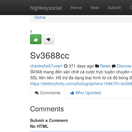
Home
highkeysocial
Home
New
Submit
G
Home
1
Sv3688cc
charles5e67uvw1
371 days ago
News
Discuss
SV368 mang đến sân chơi cá cược trực tuyến chuyên n
SSL tiên tiến. Hỗ trợ đa dạng loại hình từ cá độ bóng đ
https://skitterphoto.com/photographers/1096791/sv36
Comments
Who Upvoted
Comments
Submit a Comment
No HTML