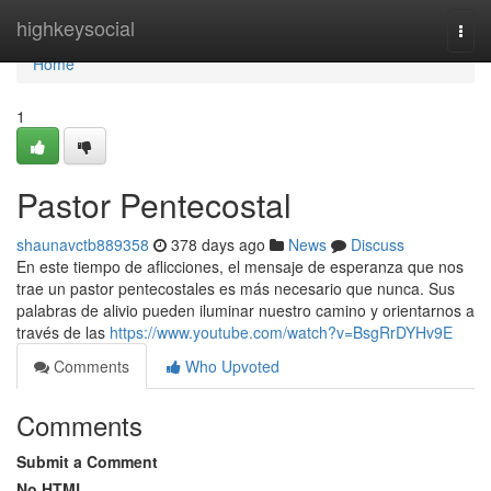
Home
highkeysocial
Togg
navi
Home
1
Pastor Pentecostal
shaunavctb889358
378 days ago
News
Discuss
En este tiempo de aflicciones, el mensaje de esperanza que nos
trae un pastor pentecostales es más necesario que nunca. Sus
palabras de alivio pueden iluminar nuestro camino y orientarnos a
través de las
https://www.youtube.com/watch?v=BsgRrDYHv9E
Comments
Who Upvoted
Comments
Submit a Comment
No HTML