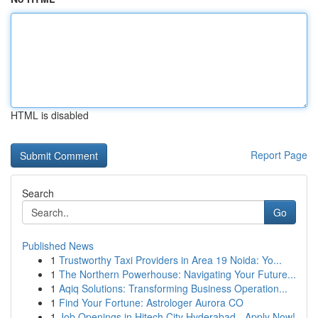
HTML is disabled
Report Page
Search
Go
Published News
1
Trustworthy Taxi Providers in Area 19 Noida: Yo...
1
The Northern Powerhouse: Navigating Your Future...
1
Aqiq Solutions: Transforming Business Operation...
1
Find Your Fortune: Astrologer Aurora CO
1
Job Openings in Hitech City Hyderabad - Apply Now!