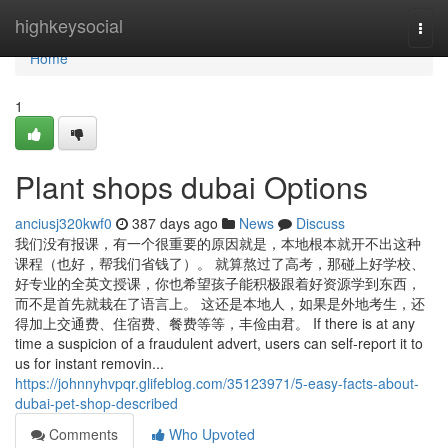
Home
highkeysocial
Togg
navi
Home
1
Plant shops dubai Options
anciusj320kwf0
387 days ago
News
Discuss
我们没有报课，有一个很重要的原因就是，本地根本就开不出这种
课程（也好，帮我们省钱了）。 就算熬过了高考，那碰上好学校、
好专业的全英文授课，你也希望孩子能积极跟着好资源学到东西，
而不是首先就栽在了语言上。 这还是本地人，如果是外地考生，还
得加上交通费、住宿费、餐费等等，丰俭由君。 If there is at any
time a suspicion of a fraudulent advert, users can self-report it to
us for instant removin...
https://johnnyhvpqr.glifeblog.com/35123971/5-easy-facts-about-
dubai-pet-shop-described
Comments
Who Upvoted