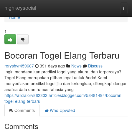
Home
highkeysocial
Togg
navi
Home
1
Bocoran Togel Elang Terbaru
roryshyr459667
391 days ago
News
Discuss
Ingin mendapatkan prediksi togel yang akurat dan terpercaya?
Togel Elang merupakan pilihan tepat untuk Anda! Kami
menyediakan prediksi togel jitu dan terlengkap, dilengkapi dengan
analisa data dan rumus rahasia yang
https://alicialorv862302.articlesblogger.com/58481494/bocoran-
togel-elang-terbaru
Comments
Who Upvoted
Comments