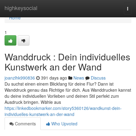
Home
highkeysocial
Togg
navi
Home
1
Wanddruck : Dein individuelles
Kunstwerk an der Wand
joanzlhk990836
391 days ago
News
Discuss
Du suchst einen einem Blickfang für deine Flur? Dann ist
Wanddruck genau das Richtige für dich. Aus Wanddrucken kannst
du deine individuellen Vorlieben und deinen Stil perfekt zum
Ausdruck bringen. Wähle aus
https://linkedbookmarker.com/story5360126/wandkunst-dein-
individuelles-kunstwerk-an-der-wand
Comments
Who Upvoted