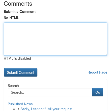
Comments
Submit a Comment
No HTML
HTML is disabled
Report Page
Search
Go
Published News
1
Sadly, I cannot fulfill your request.