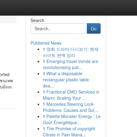
Search
Go
Published News
1
영화 드라마 다시보기: 현재
사이트 완벽 정리
1
Emerging travel trends are
revolutionising just...
1
What a disposable
ported
rectangular plastic table
คนชนเทพ
dea...
บมังงะ
1
Fractional CMO Services in
Miami: Scaling Your ...
1
Mercedes Steering Lock
Problems: Causes and Sol...
1
Palette Monster Energy : Le
Goût Énergétique...
1
The Promise of copyright
Citrate in Pain Mana...