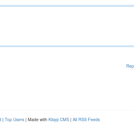
Rep
d
|
Top Users
| Made with
Kliqqi CMS
|
All RSS Feeds