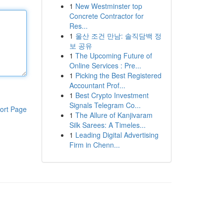
1
New Westminster top
Concrete Contractor for
Res...
1
울산 조건 만남: 솔직담백 정
보 공유
1
The Upcoming Future of
Online Services : Pre...
1
Picking the Best Registered
Accountant Prof...
1
Best Crypto Investment
Signals Telegram Co...
ort Page
1
The Allure of Kanjivaram
Silk Sarees: A Timeles...
1
Leading Digital Advertising
Firm in Chenn...