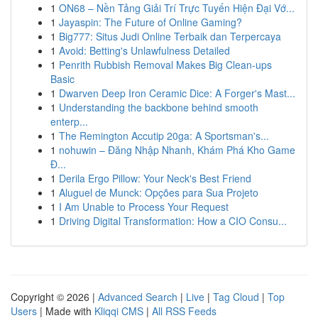
1
ON68 – Nền Tảng Giải Trí Trực Tuyến Hiện Đại Vớ...
1
Jayaspin: The Future of Online Gaming?
1
Big777: Situs Judi Online Terbaik dan Terpercaya
1
Avoid: Betting's Unlawfulness Detailed
1
Penrith Rubbish Removal Makes Big Clean-ups
Basic
1
Dwarven Deep Iron Ceramic Dice: A Forger's Mast...
1
Understanding the backbone behind smooth
enterp...
1
The Remington Accutip 20ga: A Sportsman's...
1
nohuwin – Đăng Nhập Nhanh, Khám Phá Kho Game
Đ...
1
Derila Ergo Pillow: Your Neck's Best Friend
1
Aluguel de Munck: Opções para Sua Projeto
1
I Am Unable to Process Your Request
1
Driving Digital Transformation: How a CIO Consu...
Copyright © 2026 |
Advanced Search
|
Live
|
Tag Cloud
|
Top
Users
| Made with
Kliqqi CMS
|
All RSS Feeds