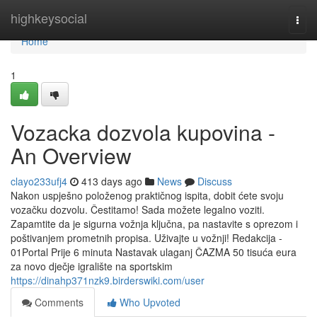
Home
highkeysocial
Togg
navi
Home
1
Vozacka dozvola kupovina -
An Overview
clayo233ufj4
413 days ago
News
Discuss
Nakon uspješno položenog praktičnog ispita, dobit ćete svoju
vozačku dozvolu. Čestitamo! Sada možete legalno voziti.
Zapamtite da je sigurna vožnja ključna, pa nastavite s oprezom i
poštivanjem prometnih propisa. Uživajte u vožnji! Redakcija -
01Portal Prije 6 minuta Nastavak ulaganj ČAZMA 50 tisuća eura
za novo dječje igralište na sportskim
https://dinahp371nzk9.birderswiki.com/user
Comments
Who Upvoted