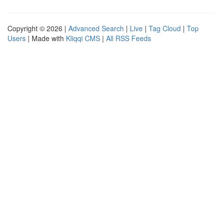
Copyright © 2026 |
Advanced Search
|
Live
|
Tag Cloud
|
Top
Users
| Made with
Kliqqi CMS
|
All RSS Feeds