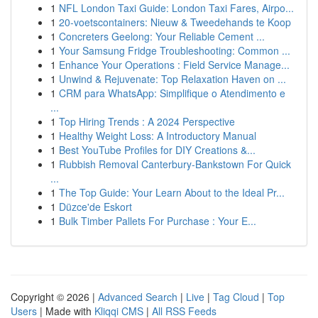
1
NFL London Taxi Guide: London Taxi Fares, Airpo...
1
20-voetscontainers: Nieuw & Tweedehands te Koop
1
Concreters Geelong: Your Reliable Cement ...
1
Your Samsung Fridge Troubleshooting: Common ...
1
Enhance Your Operations : Field Service Manage...
1
Unwind & Rejuvenate: Top Relaxation Haven on ...
1
CRM para WhatsApp: Simplifique o Atendimento e
...
1
Top Hiring Trends : A 2024 Perspective
1
Healthy Weight Loss: A Introductory Manual
1
Best YouTube Profiles for DIY Creations &...
1
Rubbish Removal Canterbury-Bankstown For Quick
...
1
The Top Guide: Your Learn About to the Ideal Pr...
1
Düzce'de Eskort
1
Bulk Timber Pallets For Purchase : Your E...
Copyright © 2026 |
Advanced Search
|
Live
|
Tag Cloud
|
Top
Users
| Made with
Kliqqi CMS
|
All RSS Feeds