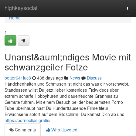
Home
highkeysocial
Togg
navi
Home
1
Unanst&auml;ndiges Movie mit
schwanzgeiler Fotze
better641luc8
438 days ago
News
Discuss
Händchenhalten und Schmusen ist nicht das was dir vorschwebt.
Stattdessen willst Du jetzt lieber kostenlose Fickvideos über
extrem scharfe Hobbyhuren und dauerfeuchte Grannies zu
Gemüte führen. Mit einem Besuch bei der bequemsten Porno
Tube überhaupt hast Du Hunderttausende Filme fileür
Erwachsene sofort auf dem Bildschirm. Du kannst Dich ab und
https://pornoclips.gratis/
Comments
Who Upvoted