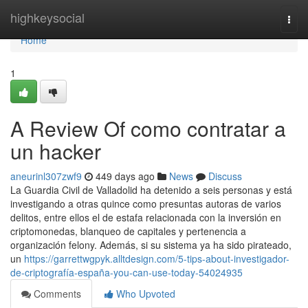
Home
highkeysocial
Togg
navi
Home
1
A Review Of como contratar a
un hacker
aneurinl307zwf9
449 days ago
News
Discuss
La Guardia Civil de Valladolid ha detenido a seis personas y está
investigando a otras quince como presuntas autoras de varios
delitos, entre ellos el de estafa relacionada con la inversión en
criptomonedas, blanqueo de capitales y pertenencia a
organización felony. Además, si su sistema ya ha sido pirateado,
un
https://garrettwgpyk.alltdesign.com/5-tips-about-investigador-
de-criptografía-españa-you-can-use-today-54024935
Comments
Who Upvoted