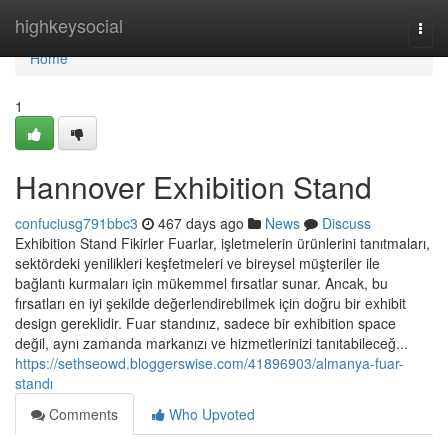
Home
highkeysocial
Togg
navi
Home
1
Hannover Exhibition Stand
confuciusg791bbc3
467 days ago
News
Discuss
Exhibition Stand Fikirler Fuarlar, işletmelerin ürünlerini tanıtmaları,
sektördeki yenilikleri keşfetmeleri ve bireysel müşteriler ile
bağlantı kurmaları için mükemmel fırsatlar sunar. Ancak, bu
fırsatları en iyi şekilde değerlendirebilmek için doğru bir exhibit
design gereklidir. Fuar standınız, sadece bir exhibition space
değil, aynı zamanda markanızı ve hizmetlerinizi tanıtabileceğ...
https://sethseowd.bloggerswise.com/41896903/almanya-fuar-
standı
Comments
Who Upvoted