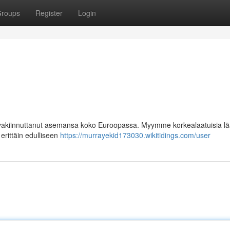
roups
Register
Login
vakiinnuttanut asemansa koko Euroopassa. Myymme korkealaatuisia lä
rittäin edulliseen
https://murrayekid173030.wikitidings.com/user