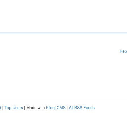
Rep
d
|
Top Users
| Made with
Kliqqi CMS
|
All RSS Feeds