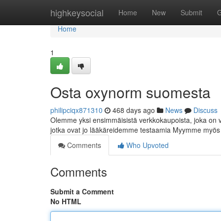
Home
highkeysocial
Home
New
Submit
G
Home
1
Osta oxynorm suomesta
philipciqx871310
468 days ago
News
Discuss
Olemme yksi ensimmäisistä verkkokaupoista, joka on 
jotka ovat jo lääkäreidemme testaamia Myymme myös e
Comments
Who Upvoted
Comments
Submit a Comment
No HTML