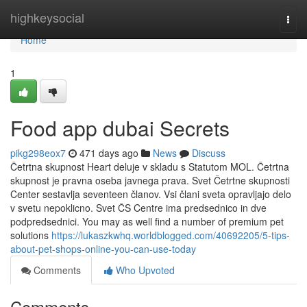
Home
highkeysocial
Togg
navi
Home
1
Food app dubai Secrets
pikg298eox7
471 days ago
News
Discuss
Četrtna skupnost Heart deluje v skladu s Statutom MOL. Četrtna
skupnost je pravna oseba javnega prava. Svet Četrtne skupnosti
Center sestavlja seventeen članov. Vsi člani sveta opravljajo delo
v svetu nepoklicno. Svet ČS Centre ima predsednico in dve
podpredsednici. You may as well find a number of premium pet
solutions
https://lukaszkwhq.worldblogged.com/40692205/5-tips-
about-pet-shops-online-you-can-use-today
Comments
Who Upvoted
Comments