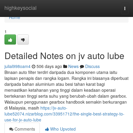
Home
highkeysocial
Togg
navi
Home
1
Detailed Notes on jv auto lube
julial998oam4
506 days ago
News
Discuss
Binaan auto filter terdiri daripada dua komponen utama iaitu
lapisan penapis dan rangka logam. Rangka ini biasanya diperbuat
daripada bahan aluminium atau besi tahan karat bagi
memastikan ketahanan yang tinggi dalam keadaan operasi
bertekanan tinggi serta suhu yang berubah-ubah dalam gearbox.
Walaupun penggunaan gearbox handbook semakin berkurangan
di Malaysia, masih
https://jv-auto-
lube52074.nizarblog.com/33951712/the-single-best-strategy-to-
use-for-jv-auto-lube
Comments
Who Upvoted