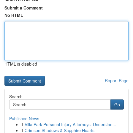
Submit a Comment
No HTML
HTML is disabled
Report Page
Search
Go
Published News
1
Villa Park Personal Injury Attorneys: Understan...
1
Crimson Shadows & Sapphire Hearts