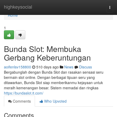
Home
highkeysocial
Togg
navi
Home
1
Bunda Slot: Membuka
Gerbang Keberuntungan
aoifenlsv158800
510 days ago
News
Discuss
Bergabunglah dengan Bunda Slot dan rasakan sensasi seru
bermain slot online. Dengan berbagai tipuan seru yang
ditawarkan, Bunda Slot siap memberikanmu kejayaan untuk
meraih kemenangan besar. Sistem memadai dan ringkas
https://bundaslot.it.com/
Comments
Who Upvoted
Comments