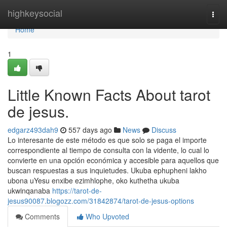
Home
highkeysocial
Togg
navi
Home
1
Little Known Facts About tarot
de jesus.
edgarz493dah9
557 days ago
News
Discuss
Lo interesante de este método es que solo se paga el importe
correspondiente al tiempo de consulta con la vidente, lo cual lo
convierte en una opción económica y accesible para aquellos que
buscan respuestas a sus inquietudes. Ukuba ephupheni lakho
ubona uYesu enxibe ezimhlophe, oko kuthetha ukuba
ukwinqanaba
https://tarot-de-
jesus90087.blogozz.com/31842874/tarot-de-jesus-options
Comments
Who Upvoted