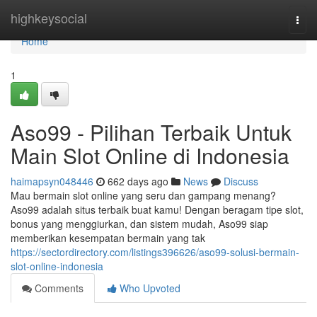
Home
highkeysocial
Togg
navi
Home
1
Aso99 - Pilihan Terbaik Untuk
Main Slot Online di Indonesia
haimapsyn048446
662 days ago
News
Discuss
Mau bermain slot online yang seru dan gampang menang?
Aso99 adalah situs terbaik buat kamu! Dengan beragam tipe slot,
bonus yang menggiurkan, dan sistem mudah, Aso99 siap
memberikan kesempatan bermain yang tak
https://sectordirectory.com/listings396626/aso99-solusi-bermain-
slot-online-indonesia
Comments
Who Upvoted